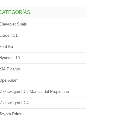
CATEGORÍAS
Chevrolet Spark
Citroen C1
Ford Ka
Hyundai i10
KIA Picanto
Opel Adam
Volkswagen ID.3 Manual del Propietario
Volkswagen ID.4
Toyota Prius