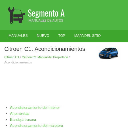
MANUALES
NUEVO
TOP
MAPA DEL SITIO
BUSCAR
Citroen C1: Acondicionamientos
Citroen C1
/
Citroen C1 Manual del Propietario
/
Acondicionamientos
Acondicionamiento del interior
Alfombrillas
Bandeja trasera
Acondicionamiento del maletero