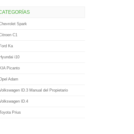
CATEGORÍAS
Chevrolet Spark
Citroen C1
Ford Ka
Hyundai i10
KIA Picanto
Opel Adam
Volkswagen ID.3 Manual del Propietario
Volkswagen ID.4
Toyota Prius