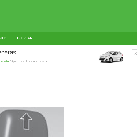
ITIO
BUSCAR
eceras
rápida
/ Ajuste de las cabeceras