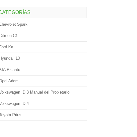
CATEGORÍAS
Chevrolet Spark
Citroen C1
Ford Ka
Hyundai i10
KIA Picanto
Opel Adam
Volkswagen ID.3 Manual del Propietario
Volkswagen ID.4
Toyota Prius