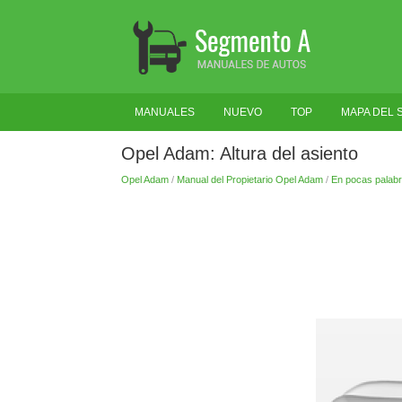
MANUALES
NUEVO
TOP
MAPA DEL S
Opel Adam: Altura del asiento
Opel Adam
/
Manual del Propietario Opel Adam
/
En pocas palab