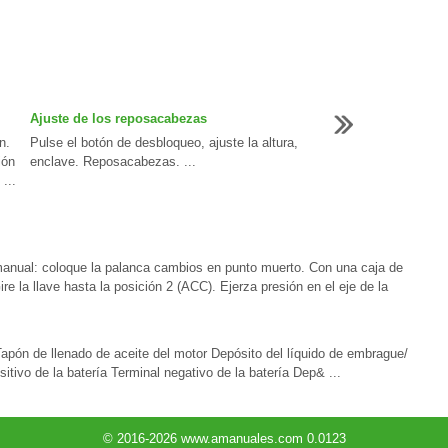
Ajuste de los reposacabezas
n.
Pulse el botón de desbloqueo, ajuste la altura,
ión
enclave. Reposacabezas. ...
...
manual: coloque la palanca cambios en punto muerto. Con una caja de
e la llave hasta la posición 2 (ACC). Ejerza presión en el eje de la
Tapón de llenado de aceite del motor Depósito del líquido de embrague/
sitivo de la batería Terminal negativo de la batería Dep& ...
© 2016-2026 www.amanuales.com 0.0123