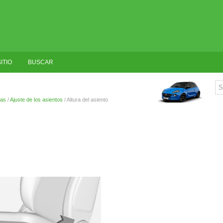
ITIO
BUSCAR
ras
/
Ajuste de los asientos
/ Altura del asiento