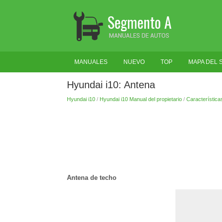
MANUALES
NUEVO
TOP
MAPA DEL S
Hyundai i10: Antena
Hyundai i10
/
Hyundai i10 Manual del propietario
/
Característica
Antena de techo