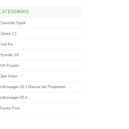
CATEGORÍAS
Chevrolet Spark
Citroen C1
Ford Ka
Hyundai i10
KIA Picanto
Opel Adam
Volkswagen ID.3 Manual del Propietario
Volkswagen ID.4
Toyota Prius