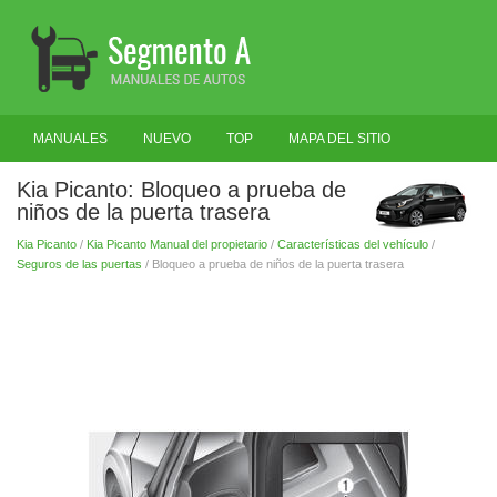
MANUALES
NUEVO
TOP
MAPA DEL SITIO
BUSCAR
Kia Picanto: Bloqueo a prueba de
niños de la puerta trasera
Kia Picanto
/
Kia Picanto Manual del propietario
/
Características del vehículo
/
Seguros de las puertas
/ Bloqueo a prueba de niños de la puerta trasera