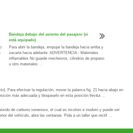
Bandeja debajo del asiento del pasajero (si
está equipado)
o
Para abrir la bandeja, empujar la bandeja hacia arriba y
.
sacarla hacia adelante. ADVERTENCIA - Materiales
inflamables No guarde mechesros, cilindros de propano
u otro materiales ...
to). Para efectuar la regulación, mover la palanca fig. 21 hacia abajo en
 posición más adecuada y bloquearlo en esta posición llev&a ...
xido de carbono venenoso, el cual es incoloro e inodoro y puede ser
rior del vehículo, abra las ventanas. Pida a un taller que rectif ...