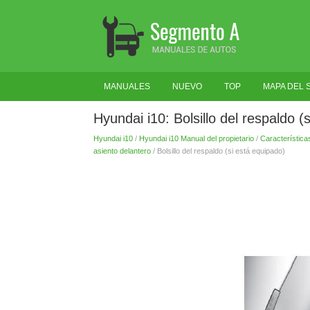
MANUALES
NUEVO
TOP
MAPA DEL S
Hyundai i10: Bolsillo del respaldo (
Hyundai i10
/
Hyundai i10 Manual del propietario
/
Característica
asiento delantero
/ Bolsillo del respaldo (si está equipado)