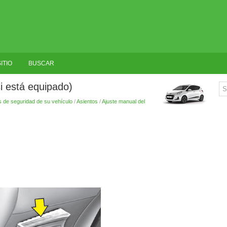
ITIO
BUSCAR
si está equipado)
s de seguridad de su vehículo
/
Asientos
/
Ajuste manual del