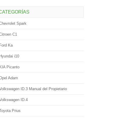
CATEGORÍAS
Chevrolet Spark
Citroen C1
Ford Ka
Hyundai i10
KIA Picanto
Opel Adam
Volkswagen ID.3 Manual del Propietario
Volkswagen ID.4
Toyota Prius