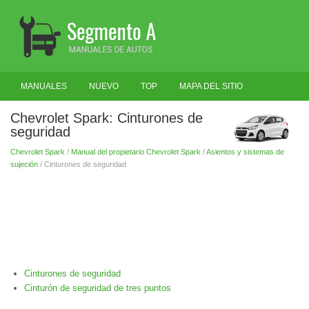
MANUALES
NUEVO
TOP
MAPA DEL SITIO
BUSCAR
Chevrolet Spark: Cinturones de
seguridad
Chevrolet Spark
/
Manual del propietario Chevrolet Spark
/
Asientos y sistemas de
sujeción
/ Cinturones de seguridad
Cinturones de seguridad
Cinturón de seguridad de tres puntos