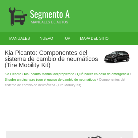
MANUALES
NUEVO
TOP
MAPA DEL SITIO
BUSCAR
Kia Picanto: Componentes del
sistema de cambio de neumáticos
(Tire Mobility Kit)
Kia Picanto
/
Kia Picanto Manual del propietario
/
Qué hacer en caso de emergencia
/
Si sufre un pinchazo (con el equipo de cambio de neumáticos
/ Componentes del
sistema de cambio de neumáticos (Tire Mobility Kit)