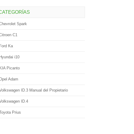
CATEGORÍAS
Chevrolet Spark
Citroen C1
Ford Ka
Hyundai i10
KIA Picanto
Opel Adam
Volkswagen ID.3 Manual del Propietario
Volkswagen ID.4
Toyota Prius