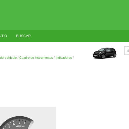
ITIO
BUSCAR
del vehículo
/
Cuadro de instrumentos
/
Indicadores
/