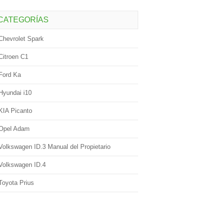
CATEGORÍAS
Chevrolet Spark
Citroen C1
Ford Ka
Hyundai i10
KIA Picanto
Opel Adam
Volkswagen ID.3 Manual del Propietario
Volkswagen ID.4
Toyota Prius