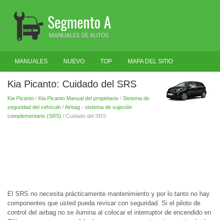
MANUALES
NUEVO
TOP
MAPA DEL SITIO
BUSCAR
Kia Picanto: Cuidado del SRS
Kia Picanto
/
Kia Picanto Manual del propietario
/
Sistema de
seguridad del vehículo
/
Airbag - sistema de sujeción
complementario (SRS)
/ Cuidado del SRS
El SRS no necesita prácticamente mantenimiento y por lo tanto no hay
componentes que usted pueda revisar con seguridad. Si el piloto de
control del airbag no se ilumina al colocar el interruptor de encendido en