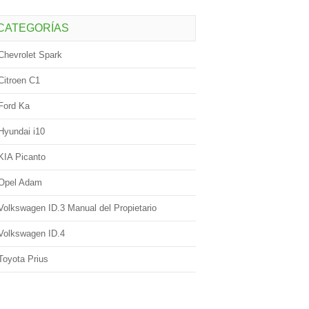
CATEGORÍAS
Chevrolet Spark
Citroen C1
Ford Ka
Hyundai i10
KIA Picanto
Opel Adam
Volkswagen ID.3 Manual del Propietario
Volkswagen ID.4
Toyota Prius