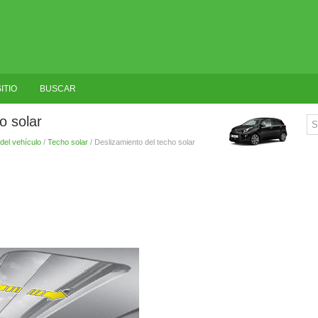
ITIO
BUSCAR
o solar
del vehículo
/
Techo solar
/ Deslizamiento del techo solar