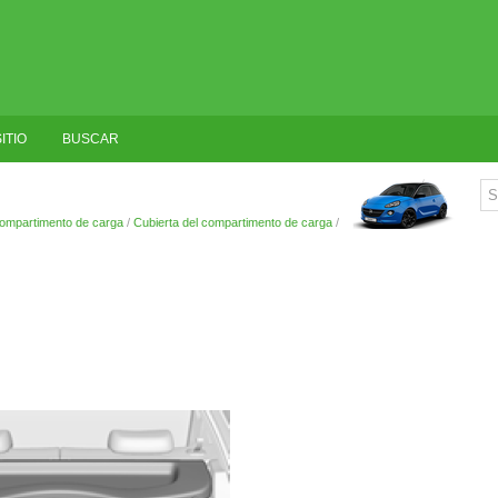
ITIO
BUSCAR
ompartimento de carga
/
Cubierta del compartimento de carga
/