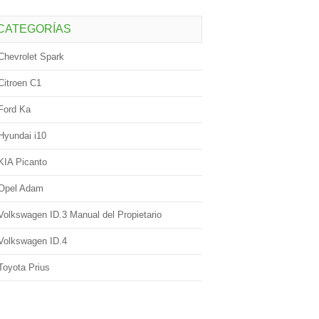
CATEGORÍAS
Chevrolet Spark
Citroen C1
Ford Ka
Hyundai i10
KIA Picanto
Opel Adam
Volkswagen ID.3 Manual del Propietario
Volkswagen ID.4
Toyota Prius