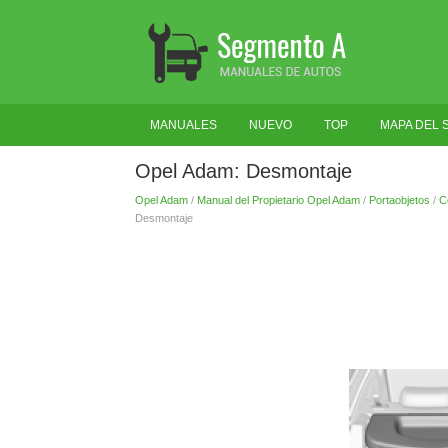
MANUALES
NUEVO
TOP
MAPA DEL S
Opel Adam: Desmontaje
Opel Adam
/
Manual del Propietario Opel Adam
/
Portaobjetos
/
C
Desmontaje