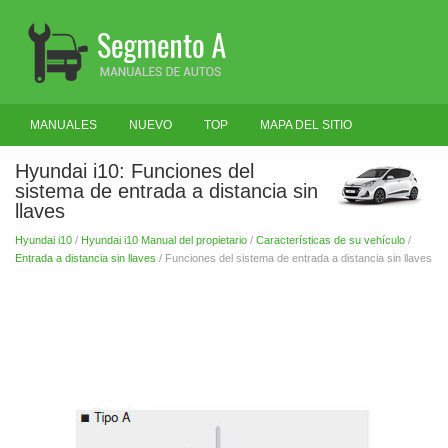
MANUALES
NUEVO
TOP
MAPA DEL SITIO
BUSCAR
Hyundai i10: Funciones del
sistema de entrada a distancia sin
llaves
Hyundai i10
/
Hyundai i10 Manual del propietario
/
Características de su vehículo
/
Entrada a distancia sin llaves
/ Funciones del sistema de entrada a distancia sin llaves