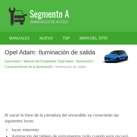
MANUALES
NUEVO
TOP
MAPA DEL SITIO
BUSCAR
Opel Adam: Iluminación de salida
Opel Adam
/
Manual del Propietario Opel Adam
/
Iluminación
/
Características de la iluminación
/ Iluminación de salida
Al sacar la llave de la cerradura del encendido se conectarán las
siguientes luces:
luces interiores
iluminación del tablero de instrumentos (sólo cuando está oscuro)