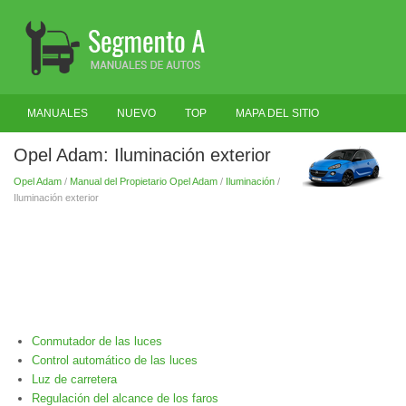
MANUALES
NUEVO
TOP
MAPA DEL SITIO
BUSCAR
Opel Adam: Iluminación exterior
Opel Adam
/
Manual del Propietario Opel Adam
/
Iluminación
/
Iluminación exterior
Conmutador de las luces
Control automático de las luces
Luz de carretera
Regulación del alcance de los faros