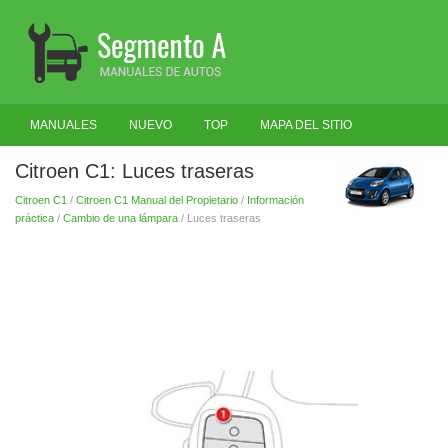
MANUALES
NUEVO
TOP
MAPA DEL SITIO
BUSCAR
Citroen C1: Luces traseras
Citroen C1
/
Citroen C1 Manual del Propietario
/
Información
práctica
/
Cambio de una lámpara
/ Luces traseras