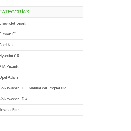
CATEGORÍAS
Chevrolet Spark
Citroen C1
Ford Ka
Hyundai i10
KIA Picanto
Opel Adam
Volkswagen ID.3 Manual del Propietario
Volkswagen ID.4
Toyota Prius