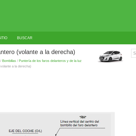
ITIO
BUSCAR
antero (volante a la derecha)
/
Bombillas
/
Puntería de los faros delanteros y de la luz
(volante a la derecha)