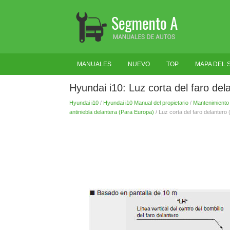
MANUALES
NUEVO
TOP
MAPA DEL S
Hyundai i10: Luz corta del faro del
Hyundai i10
/
Hyundai i10 Manual del propietario
/
Mantenimiento
antiniebla delantera (Para Europa)
/ Luz corta del faro delantero 