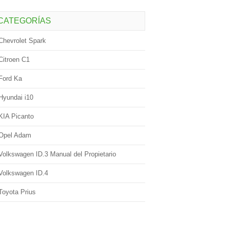
CATEGORÍAS
Chevrolet Spark
Citroen C1
Ford Ka
Hyundai i10
KIA Picanto
Opel Adam
Volkswagen ID.3 Manual del Propietario
Volkswagen ID.4
Toyota Prius