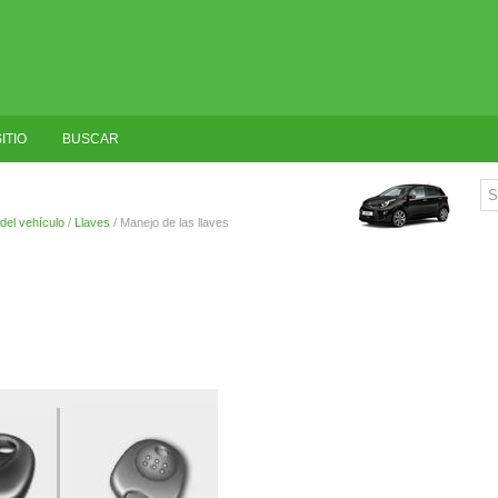
ITIO
BUSCAR
del vehículo
/
Llaves
/ Manejo de las llaves