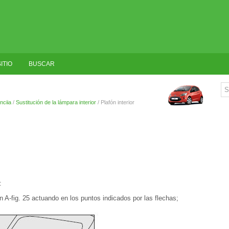
ITIO
BUSCAR
nciia
/
Sustitución de la lámpara interior
/ Plafón interior
:
ón A-fig. 25 actuando en los puntos indicados por las flechas;