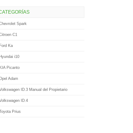
CATEGORÍAS
Chevrolet Spark
Citroen C1
Ford Ka
Hyundai i10
KIA Picanto
Opel Adam
Volkswagen ID.3 Manual del Propietario
Volkswagen ID.4
Toyota Prius