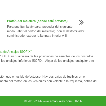
Plafón del maletero (donde esté previsto)
Para sustituir la lámpara, proceder del siguiente
modo: abrir el portón del maletero; con el destornillador
suministrado, extraer la lámpara interior A-fi ...
ema de Anclajes ISOFIX"
 ISOFIX en cualquiera de las posiciones de asientos de los costados
e los anclajes inferiores ISOFIX. Alejar de los anclajes cualquier otro
ción que el fusible defectuoso. Hay dos cajas de fusibles en el
mento del motor en los vehículos con volante a la izquierda, detrás del
© 2016-2026 www.amanuales.com 0.0256