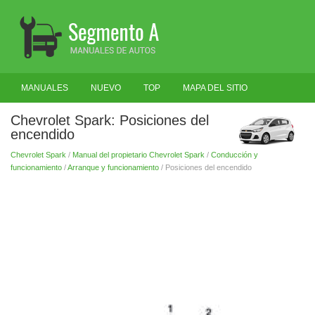
MANUALES
NUEVO
TOP
MAPA DEL SITIO
BUSCAR
Chevrolet Spark: Posiciones del
encendido
Chevrolet Spark
/
Manual del propietario Chevrolet Spark
/
Conducción y
funcionamiento
/
Arranque y funcionamiento
/ Posiciones del encendido