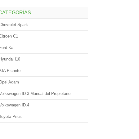
CATEGORÍAS
Chevrolet Spark
Citroen C1
Ford Ka
Hyundai i10
KIA Picanto
Opel Adam
Volkswagen ID.3 Manual del Propietario
Volkswagen ID.4
Toyota Prius