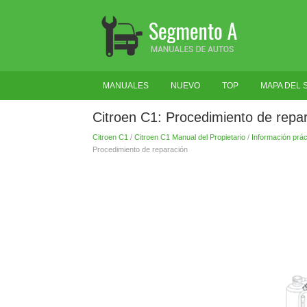
MANUALES
NUEVO
TOP
MAPA DEL S
Citroen C1: Procedimiento de repa
Citroen C1
/
Citroen C1 Manual del Propietario
/
Información prác
Procedimiento de reparación