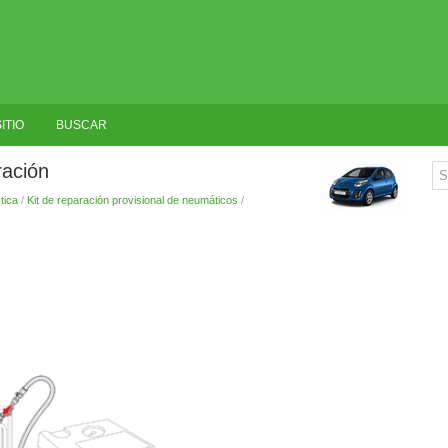
ITIO
BUSCAR
ración
tica
/
Kit de reparación provisional de neumáticos
/