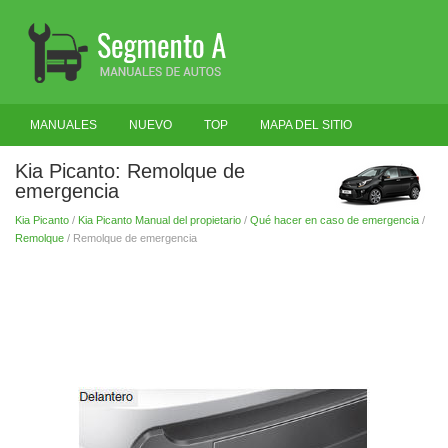
MANUALES
NUEVO
TOP
MAPA DEL SITIO
BUSCAR
Kia Picanto: Remolque de
emergencia
Kia Picanto
/
Kia Picanto Manual del propietario
/
Qué hacer en caso de emergencia
/
Remolque
/ Remolque de emergencia