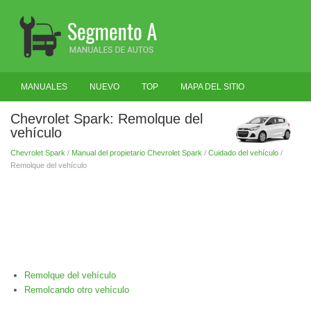
MANUALES
NUEVO
TOP
MAPA DEL SITIO
BUSCAR
Chevrolet Spark: Remolque del
vehículo
Chevrolet Spark
/
Manual del propietario Chevrolet Spark
/
Cuidado del vehículo
/
Remolque del vehículo
Remolque del vehículo
Remolcando otro vehículo