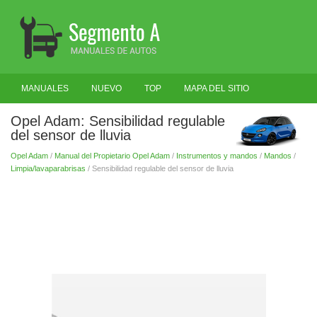
MANUALES
NUEVO
TOP
MAPA DEL SITIO
BUSCAR
Opel Adam: Sensibilidad regulable
del sensor de lluvia
Opel Adam
/
Manual del Propietario Opel Adam
/
Instrumentos y mandos
/
Mandos
/
Limpia/lavaparabrisas
/ Sensibilidad regulable del sensor de lluvia