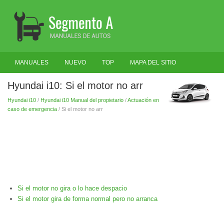
MANUALES
NUEVO
TOP
MAPA DEL SITIO
BUSCAR
Hyundai i10: Si el motor no arr
Hyundai i10
/
Hyundai i10 Manual del propietario
/
Actuación en
caso de emergencia
/ Si el motor no arr
Si el motor no gira o lo hace despacio
Si el motor gira de forma normal pero no arranca