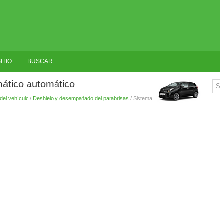
ITIO
BUSCAR
mático automático
del vehículo
/
Deshielo y desempañado del parabrisas
/ Sistema