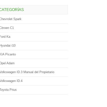
CATEGORÍAS
Chevrolet Spark
Citroen C1
Ford Ka
Hyundai i10
KIA Picanto
Opel Adam
Volkswagen ID.3 Manual del Propietario
Volkswagen ID.4
Toyota Prius