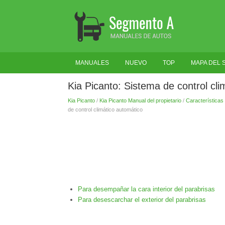
MANUALES
NUEVO
TOP
MAPA DEL S
Kia Picanto: Sistema de control cli
Kia Picanto
/
Kia Picanto Manual del propietario
/
Características 
de control climático automático
Para desempañar la cara interior del parabrisas
Para desescarchar el exterior del parabrisas