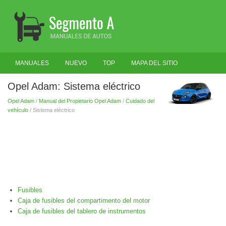
MANUALES
NUEVO
TOP
MAPA DEL SITIO
BUSCAR
Opel Adam: Sistema eléctrico
Opel Adam
/
Manual del Propietario Opel Adam
/
Cuidado del
vehículo
/ Sistema eléctrico
Fusibles
Caja de fusibles del compartimento del motor
Caja de fusibles del tablero de instrumentos