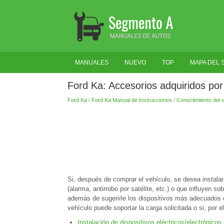
MANUALES
NUEVO
TOP
MAPA DEL S
Ford Ka: Accesorios adquiridos por 
Ford Ka
/
Ford Ka Manual de Instrucciones
/
Conociimiiento del 
Si, después de comprar el vehículo, se desea instala
(alarma, antirrobo por satélite, etc.) o que influyen sob
además de sugerirle los dispositivos más adecuados de 
vehículo puede soportar la carga solicitada o si, por 
Instalación de dispositivos eléctricos/electrónicos