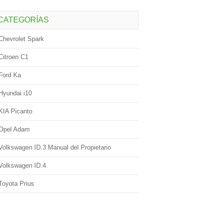
CATEGORÍAS
Chevrolet Spark
Citroen C1
Ford Ka
Hyundai i10
KIA Picanto
Opel Adam
Volkswagen ID.3 Manual del Propietario
Volkswagen ID.4
Toyota Prius