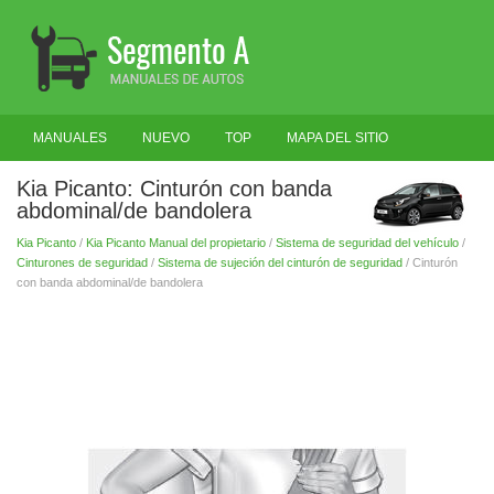
MANUALES
NUEVO
TOP
MAPA DEL SITIO
BUSCAR
Kia Picanto: Cinturón con banda
abdominal/de bandolera
Kia Picanto
/
Kia Picanto Manual del propietario
/
Sistema de seguridad del vehículo
/
Cinturones de seguridad
/
Sistema de sujeción del cinturón de seguridad
/ Cinturón
con banda abdominal/de bandolera