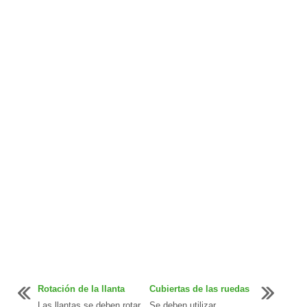
Rotación de la llanta
Cubiertas de las ruedas
Las llantas se deben rotar
Se deben utilizar