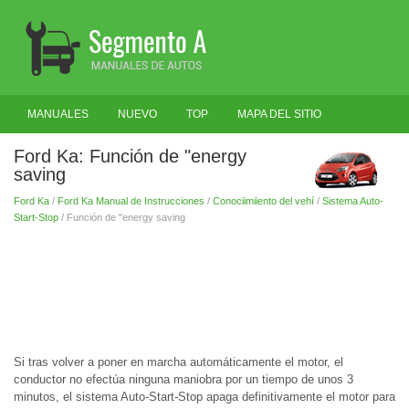
MANUALES
NUEVO
TOP
MAPA DEL SITIO
BUSCAR
Ford Ka: Función de "energy
saving
Ford Ka
/
Ford Ka Manual de Instrucciones
/
Conociimiiento del vehí
/
Sistema Auto-
Start-Stop
/ Función de "energy saving
Si tras volver a poner en marcha automáticamente el motor, el
conductor no efectúa ninguna maniobra por un tiempo de unos 3
minutos, el sistema Auto-Start-Stop apaga definitivamente el motor para