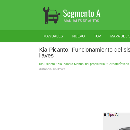
MANUALES
NUEVO
TOP
MAPA DEL S
Kia Picanto: Funcionamiento del si
llaves
Kia Picanto
/
Kia Picanto Manual del propietario
/
Características 
distancia sin llaves