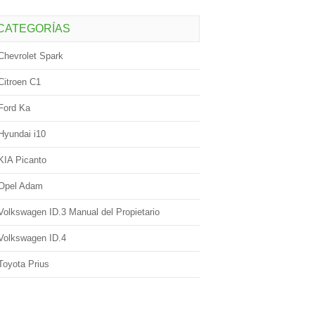
CATEGORÍAS
Chevrolet Spark
Citroen C1
Ford Ka
Hyundai i10
KIA Picanto
Opel Adam
Volkswagen ID.3 Manual del Propietario
Volkswagen ID.4
Toyota Prius