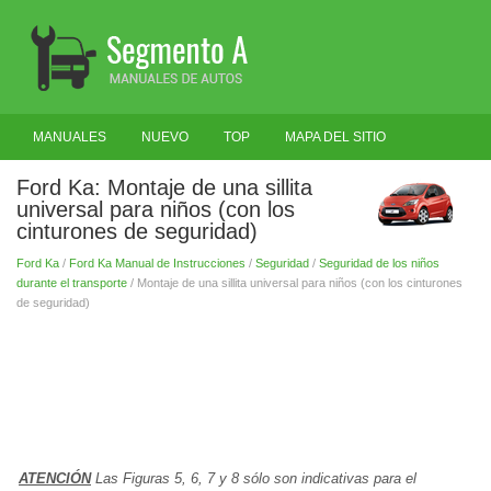
MANUALES
NUEVO
TOP
MAPA DEL SITIO
BUSCAR
Ford Ka: Montaje de una sillita
universal para niños (con los
cinturones de seguridad)
Ford Ka
/
Ford Ka Manual de Instrucciones
/
Seguridad
/
Seguridad de los niños
durante el transporte
/ Montaje de una sillita universal para niños (con los cinturones
de seguridad)
ATENCIÓN
Las Figuras 5, 6, 7 y 8 sólo son indicativas para el