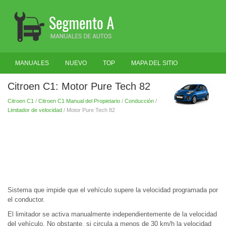
MANUALES
NUEVO
TOP
MAPA DEL SITIO
BUSCAR
Citroen C1: Motor Pure Tech 82
Citroen C1
/
Citroen C1 Manual del Propietario
/
Conducción
/
Limitador de velocidad
/ Motor Pure Tech 82
Sistema que impide que el vehículo supere la velocidad programada por
el conductor.
El limitador se activa manualmente independientemente de la velocidad
del vehículo. No obstante, si circula a menos de 30 km/h la velocidad