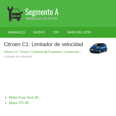
MANUALES
NUEVO
TOP
MAPA DEL SITIO
BUSCAR
Citroen C1: Limitador de velocidad
Citroen C1
/
Citroen C1 Manual del Propietario
/
Conducción
/
Limitador de velocidad
Motor Pure Tech 82
Motor VTi 68