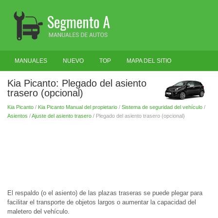
MANUALES
NUEVO
TOP
MAPA DEL SITIO
BUSCAR
Kia Picanto: Plegado del asiento
trasero (opcional)
Kia Picanto
/
Kia Picanto Manual del propietario
/
Sistema de seguridad del vehículo
/
Asientos
/
Ajuste del asiento trasero
/ Plegado del asiento trasero (opcional)
El respaldo (o el asiento) de las plazas traseras se puede plegar para
facilitar el transporte de objetos largos o aumentar la capacidad del
maletero del vehículo.