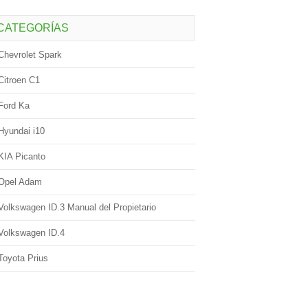
CATEGORÍAS
Chevrolet Spark
Citroen C1
Ford Ka
Hyundai i10
KIA Picanto
Opel Adam
Volkswagen ID.3 Manual del Propietario
Volkswagen ID.4
Toyota Prius