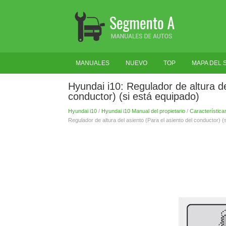
MANUALES
NUEVO
TOP
MAPA DEL S
Hyundai i10: Regulador de altura de
conductor) (si está equipado)
Hyundai i10
/
Hyundai i10 Manual del propietario
/
Característica
Regulador de altura del asiento (Para el asiento del conductor) (