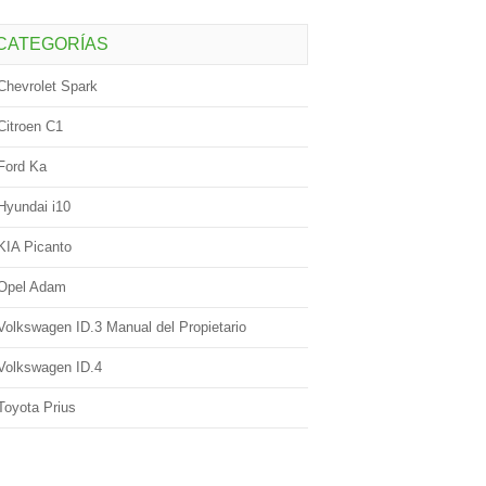
CATEGORÍAS
Chevrolet Spark
Citroen C1
Ford Ka
Hyundai i10
KIA Picanto
Opel Adam
Volkswagen ID.3 Manual del Propietario
Volkswagen ID.4
Toyota Prius