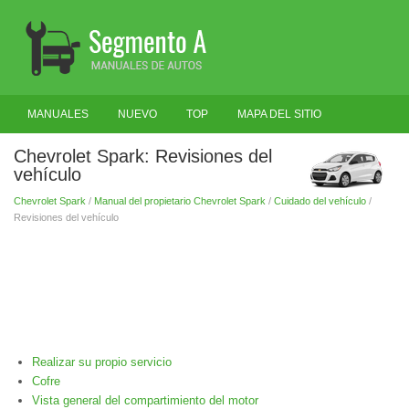
MANUALES
NUEVO
TOP
MAPA DEL SITIO
BUSCAR
Chevrolet Spark: Revisiones del
vehículo
Chevrolet Spark
/
Manual del propietario Chevrolet Spark
/
Cuidado del vehículo
/
Revisiones del vehículo
Realizar su propio servicio
Cofre
Vista general del compartimiento del motor