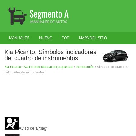
MANUALES
NUEVO
TOP
MAPA DEL SITIO
BUSCAR
Kia Picanto: Símbolos indicadores
del cuadro de instrumentos
Kia Picanto
/
Kia Picanto Manual del propietario
/
Introducción
/ Símbolos indicadores
del cuadro de instrumentos
Aviso de airbag*