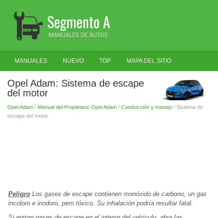
MANUALES
NUEVO
TOP
MAPA DEL SITIO
BUSCAR
Opel Adam: Sistema de escape
del motor
Opel Adam
/
Manual del Propietario Opel Adam
/
Conducción y manejo
/ Sistema de
escape del motor
Peligro
Los gases de escape contienen monóxido de carbono, un gas
incoloro e inodoro, pero tóxico. Su inhalación podría resultar fatal.
Si entran gases de escape en el interior del vehículo, abra las