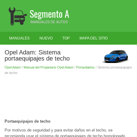
MANUALES
NUEVO
TOP
MAPA DEL SITIO
BUSCAR
Opel Adam: Sistema
portaequipajes de techo
Opel Adam
/
Manual del Propietario Opel Adam
/
Portaobjetos
/ Sistema portaequipajes
de techo
Portaequipajes de techo
Por motivos de seguridad y para evitar daños en el techo, se
recomienda usar el sistema de portaequipajes de techo homologado