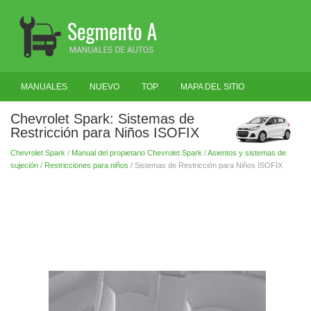
MANUALES
NUEVO
TOP
MAPA DEL SITIO
BUSCAR
Chevrolet Spark: Sistemas de
Restricción para Niños ISOFIX
Chevrolet Spark
/
Manual del propietario Chevrolet Spark
/
Asientos y sistemas de
sujeción
/
Restricciones para niños
/ Sistemas de Restricción para Niños ISOFIX