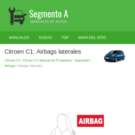
MANUALES
NUEVO
TOP
MAPA DEL SITIO
BUSCAR
Citroen C1: Airbags laterales
Citroen C1
/
Citroen C1 Manual del Propietario
/
Seguridad
/
Airbags
/ Airbags laterales