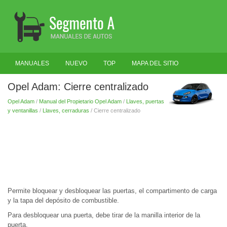
MANUALES
NUEVO
TOP
MAPA DEL SITIO
BUSCAR
Opel Adam: Cierre centralizado
Opel Adam
/
Manual del Propietario Opel Adam
/
Llaves, puertas
y ventanillas
/
Llaves, cerraduras
/ Cierre centralizado
Permite bloquear y desbloquear las puertas, el compartimento de carga
y la tapa del depósito de combustible.
Para desbloquear una puerta, debe tirar de la manilla interior de la
puerta.