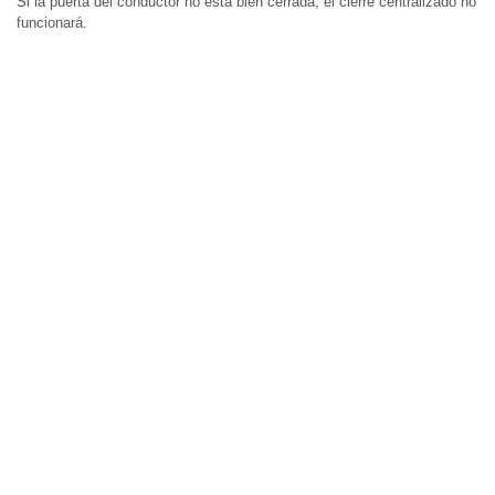
Si la puerta del conductor no está bien cerrada, el cierre centralizado no
funcionará.