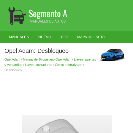
MANUALES
NUEVO
TOP
MAPA DEL SITIO
BUSCAR
Opel Adam: Desbloqueo
Opel Adam
/
Manual del Propietario Opel Adam
/
Llaves, puertas
y ventanillas
/
Llaves, cerraduras
/
Cierre centralizado
/
Desbloqueo