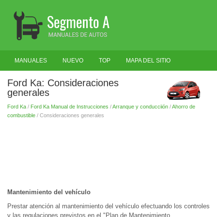
MANUALES
NUEVO
TOP
MAPA DEL SITIO
BUSCAR
Ford Ka: Consideraciones
generales
Ford Ka
/
Ford Ka Manual de Instrucciones
/
Arranque y conducciión
/
Ahorro de
combustible
/ Consideraciones generales
Mantenimiento del vehículo
Prestar atención al mantenimiento del vehículo efectuando los controles
y las regulaciones previstos en el "Plan de Mantenimiento