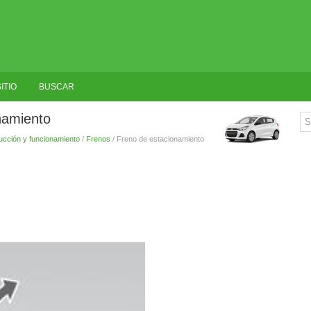
ITIO
BUSCAR
namiento
cción y funcionamiento
/
Frenos
/ Freno de estacionamiento