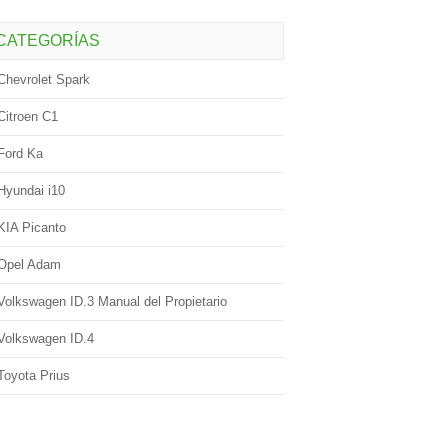
CATEGORÍAS
Chevrolet Spark
Citroen C1
Ford Ka
Hyundai i10
KIA Picanto
Opel Adam
Volkswagen ID.3 Manual del Propietario
Volkswagen ID.4
Toyota Prius